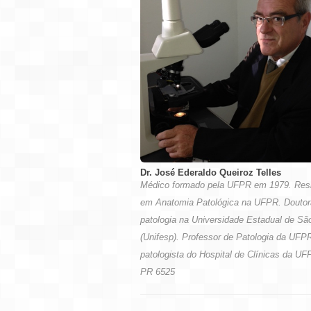
Dr. José Ederaldo Queiroz Telles
Médico formado pela UFPR em 1979. Res
em Anatomia Patológica na UFPR. Douto
patologia na Universidade Estadual de Sã
(Unifesp). Professor de Patologia da UFP
patologista do Hospital de Clínicas da U
PR 6525