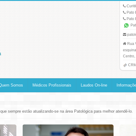
Curit
Pato 
Pato 
Pat
patol
Rua 
esquina
Centro,
CRM:
Quem Somos
Médicos Profissionais
Laudos On-line
Informaçõe
que sempre estão atualizando-se na área Patológica para melhor atendê-lo.