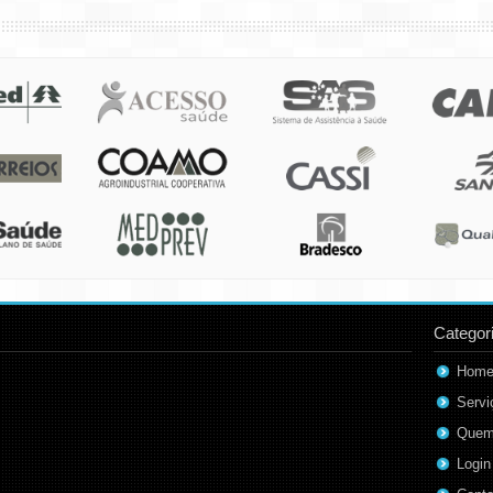
Categor
Hom
Servi
Quem
Login