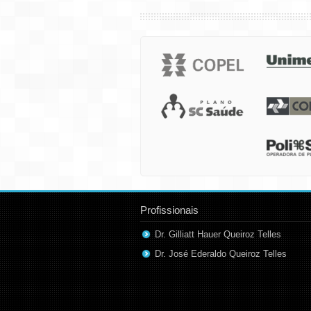
Profissionais
Dr. Gilliatt Hauer Queiroz Telles
Dr. José Ederaldo Queiroz Telles