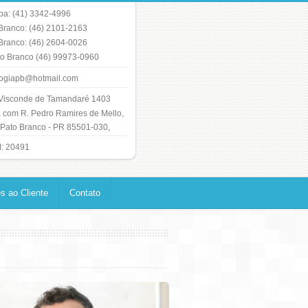
iba: (41) 3342-4996
Branco: (46) 2101-2163
Branco: (46) 2604-0026
o Branco (46) 99973-0960
ogiapb@hotmail.com
Visconde de Tamandaré 1403
 com R. Pedro Ramires de Mello,
 Pato Branco - PR 85501-030,
 20491
s ao Cliente
Contato