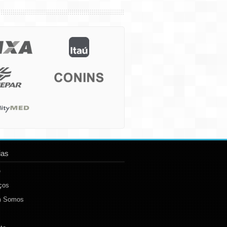
ias
e
ços
 Somos