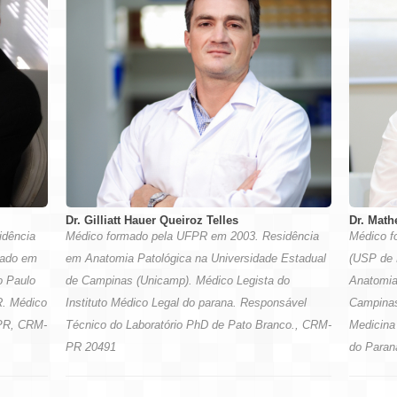
Dr. Gilliatt Hauer Queiroz Telles
Dr. Math
Médico formado pela UFPR em 2003. Residência
Médico f
idência
em Anatomia Patológica na Universidade Estadual
(USP de 
rado em
de Campinas (Unicamp). Médico Legista do
Anatomia
o Paulo
Instituto Médico Legal do parana. Responsável
Campinas
R. Médico
Técnico do Laboratório PhD de Pato Branco., CRM-
Medicina
FPR, CRM-
PR 20491
do Paran